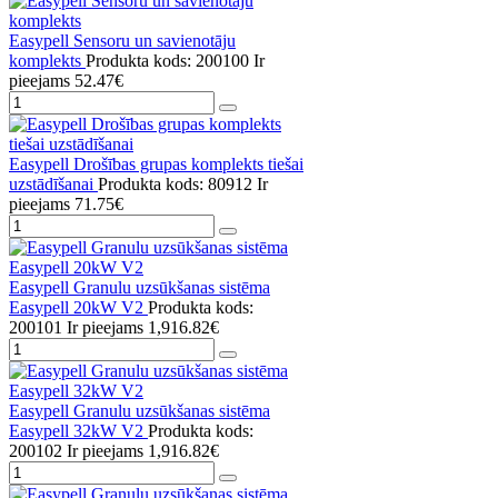
Easypell Sensoru un savienotāju
komplekts
Produkta kods: 200100
Ir
pieejams
52.47€
Easypell Drošības grupas komplekts tiešai
uzstādīšanai
Produkta kods: 80912
Ir
pieejams
71.75€
Easypell Granulu uzsūkšanas sistēma
Easypell 20kW V2
Produkta kods:
200101
Ir pieejams
1,916.82€
Easypell Granulu uzsūkšanas sistēma
Easypell 32kW V2
Produkta kods:
200102
Ir pieejams
1,916.82€