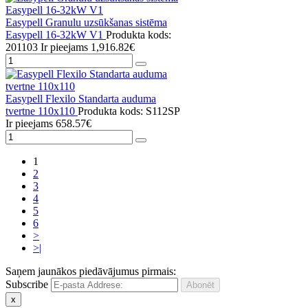
Easypell Granulu uzsūkšanas sistēma
Easypell 16-32kW V1
Produkta kods:
201103
Ir pieejams
1,916.82€
Easypell Flexilo Standarta auduma
tvertne 110x110
Produkta kods: S112SP
Ir pieejams
658.57€
1
2
3
4
5
6
>
>|
Saņem jaunākos piedāvājumus pirmais:
Subscribe
x