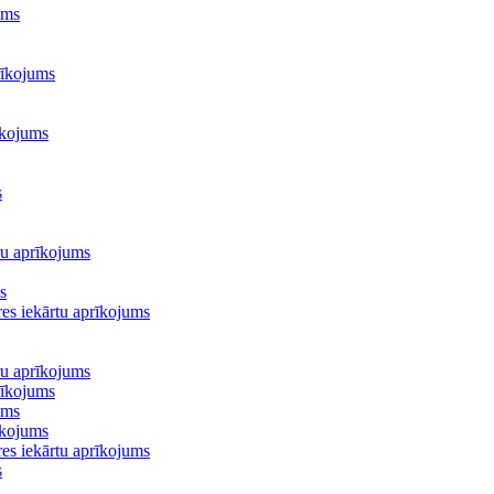
ums
rīkojums
īkojums
s
ru aprīkojums
s
es iekārtu aprīkojums
ru aprīkojums
rīkojums
ums
īkojums
es iekārtu aprīkojums
s