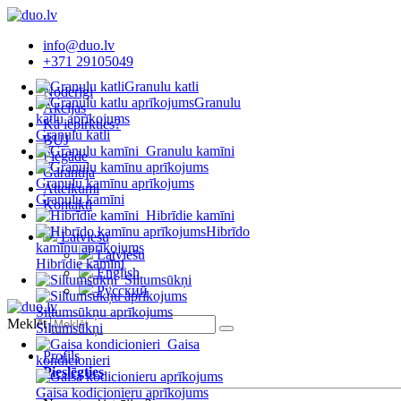
info@duo.lv
+371 29105049
Granulu katli
Noderīgi
Granulu
Akcijas
katlu aprīkojums
Kā iepirkties?
Granulu katli
BUJ
Granulu kamīni
Piegāde
Garantija
Granulu kamīnu aprīkojums
Atteikumi
Granulu kamīni
Kontakti
Hibrīdie kamīni
Hibrīdo
Latviešu
kamīnu aprīkojums
Latviešu
Hibrīdie kamīni
English
Siltumsūkņi
Русский
Siltumsūkņu aprīkojums
Meklēt
Siltumsūkņi
Gaisa
Profils
kondicionieri
Pieslēgties
Gaisa kodicionieru aprīkojums