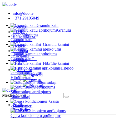
info@duo.lv
+371 29105049
Granulu katli
Noderīgi
Granulu
Akcijas
katlu aprīkojums
Kā iepirkties?
Granulu katli
BUJ
Granulu kamīni
Piegāde
Garantija
Granulu kamīnu aprīkojums
Atteikumi
Granulu kamīni
Kontakti
Hibrīdie kamīni
Hibrīdo
Latviešu
kamīnu aprīkojums
Latviešu
Hibrīdie kamīni
English
Siltumsūkņi
Русский
Siltumsūkņu aprīkojums
Meklēt
Siltumsūkņi
Gaisa
Profils
kondicionieri
Pieslēgties
Gaisa kodicionieru aprīkojums