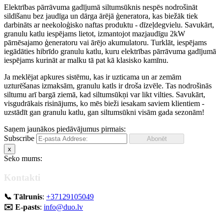
Elektrības pārrāvuma gadījumā siltumsūknis nespēs nodrošināt
sildīšanu bez jaudīga un dārga ārējā ģeneratora, kas biežāk tiek
darbināts ar neekoloģisko naftas produktu - dīzeļdegvielu. Savukārt,
granulu katlu iespējams lietot, izmantojot mazjaudīgu 2kW
pārnēsajamo ģeneratoru vai ārējo akumulatoru. Turklāt, iespējams
iegādāties hibrīdo granulu katlu, kuru elektrības pārrāvuma gadījumā
iespējams kurināt ar malku tā pat kā klasisko kamīnu.
Ja meklējat apkures sistēmu, kas ir uzticama un ar zemām
uzturēšanas izmaksām, granulu katls ir droša izvēle. Tas nodrošinās
siltumu arī bargā ziemā, kad siltumsūkņi var likt vilties. Savukārt,
visgudrākais risinājums, ko mēs bieži iesakam saviem klientiem -
uzstādīt gan granulu katlu, gan siltumsūkni visām gada sezonām!
Saņem jaunākos piedāvājumus pirmais:
Subscribe
x
Seko mums:
Kontakti
📞 Tālrunis
:
+37129105049
✉️ E-pasts
:
info@duo.lv