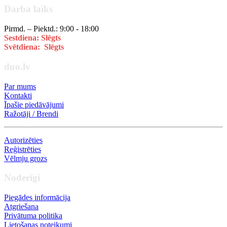
Darba laiks
Pirmd. – Piektd.: 9:00 - 18:00
Sestdiena: Slēgts
Svētdiena: Slēgts
duo.lv
Par mums
Kontakti
Īpašie piedāvājumi
Ražotāji / Brendi
Autorizēties
Reģistrēties
Vēlmju grozs
Noderīgi
Piegādes informācija
Atgriešana
Privātuma politika
Lietošanas noteikumi