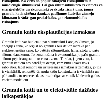
risinājumu. Kā viens no populārākajiem risinājumiem ir
mūsdienīgie siltumsūkņi. Lai gan siltumsūknis tiek reklamēts kā
energoefektīvs un ekonomiski praktisks risinājums, jauna
granulu katla sistēma daudzos gadījumos Latvijas ziemeļu
klimatam izrādās gan praktiskāks, gan ekonomiskāks
risinājums.
Granulu katlu eksplautācijas izmaksas
Granulu katli var būt lētāki par siltumsūkni Latvijas klimatā, jo
enerģijas cena, ko iegūst no granulas būs daudz mazāka par
elektroenerģijas cenu, ko patērēs siltumsūknis, lai saražotu to pašu
siltuma daudzumu. To izmantošana ir ekonomiska, jo pašu granulu
siltumspēja ir augsta un to cena - zema. Turklāt, jāņem vērā, ka
granulu katliem nav sarežģītu detaļu, kam būtu lielāks risks
sabojāties, tādēļ remonti un uzturēšanas izmaksas ir zemākas, jo tos
ir vienkāršāk remontēt. Granulu katlu konstrukcija ir vienkārša un
pārbaudīta, to rezerves daļas ir saderīgas ar vairāk kā desmit gadus
veciem modeļiem.
Granulu katli un to efektivitāte dažādos
laikapstākļos