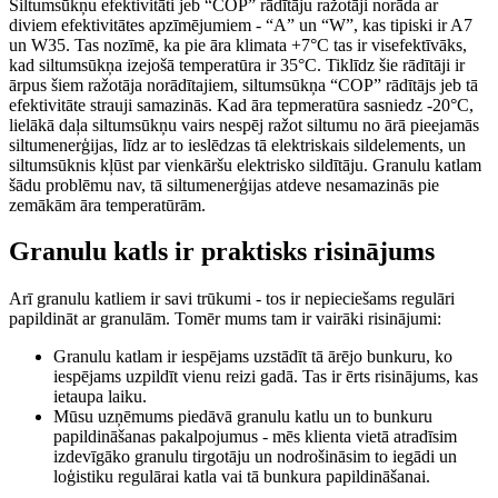
Siltumsūkņu efektivitāti jeb “COP” rādītāju ražotāji norāda ar
diviem efektivitātes apzīmējumiem - “A” un “W”, kas tipiski ir A7
un W35. Tas nozīmē, ka pie āra klimata +7°C tas ir visefektīvāks,
kad siltumsūkņa izejošā temperatūra ir 35°C. Tiklīdz šie rādītāji ir
ārpus šiem ražotāja norādītajiem, siltumsūkņa “COP” rādītājs jeb tā
efektivitāte strauji samazinās. Kad āra tepmeratūra sasniedz -20°C,
lielākā daļa siltumsūkņu vairs nespēj ražot siltumu no ārā pieejamās
siltumenerģijas, līdz ar to ieslēdzas tā elektriskais sildelements, un
siltumsūknis kļūst par vienkāršu elektrisko sildītāju. Granulu katlam
šādu problēmu nav, tā siltumenerģijas atdeve nesamazinās pie
zemākām āra temperatūrām.
Granulu katls ir praktisks risinājums
Arī granulu katliem ir savi trūkumi - tos ir nepieciešams regulāri
papildināt ar granulām. Tomēr mums tam ir vairāki risinājumi:
Granulu katlam ir iespējams uzstādīt tā ārējo bunkuru, ko
iespējams uzpildīt vienu reizi gadā. Tas ir ērts risinājums, kas
ietaupa laiku.
Mūsu uzņēmums piedāvā granulu katlu un to bunkuru
papildināšanas pakalpojumus - mēs klienta vietā atradīsim
izdevīgāko granulu tirgotāju un nodrošināsim to iegādi un
loģistiku regulārai katla vai tā bunkura papildināšanai.