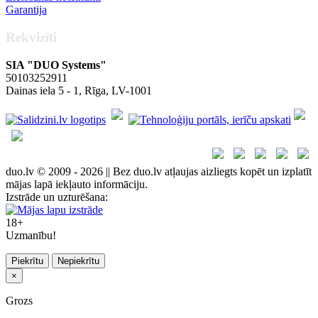
Garantija
Rekvizīti
SIA "DUO Systems"
50103252911
Dainas iela 5 - 1, Rīga, LV-1001
duo.lv © 2009 - 2026 || Bez duo.lv atļaujas aizliegts kopēt un izplatīt
mājas lapā iekļauto informāciju.
Izstrāde un uzturēšana:
18+
Uzmanību!
Piekrītu
Nepiekrītu
×
Grozs