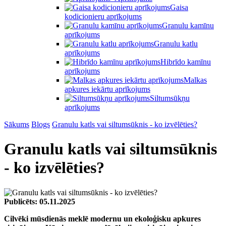
Gaisa
kodicionieru aprīkojums
Granulu kamīnu
aprīkojums
Granulu katlu
aprīkojums
Hibrīdo kamīnu
aprīkojums
Malkas
apkures iekārtu aprīkojums
Siltumsūkņu
aprīkojums
Sākums
Blogs
Granulu katls vai siltumsūknis - ko izvēlēties?
Granulu katls vai siltumsūknis
- ko izvēlēties?
Publicēts:
05.11.2025
Cilvēki mūsdienās meklē modernu un ekoloģisku apkures