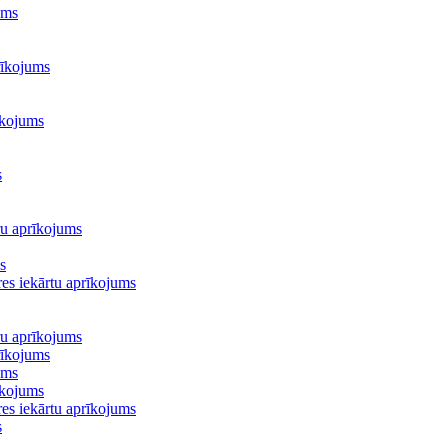
ums
rīkojums
īkojums
s
ru aprīkojums
s
es iekārtu aprīkojums
ru aprīkojums
rīkojums
ums
īkojums
es iekārtu aprīkojums
s