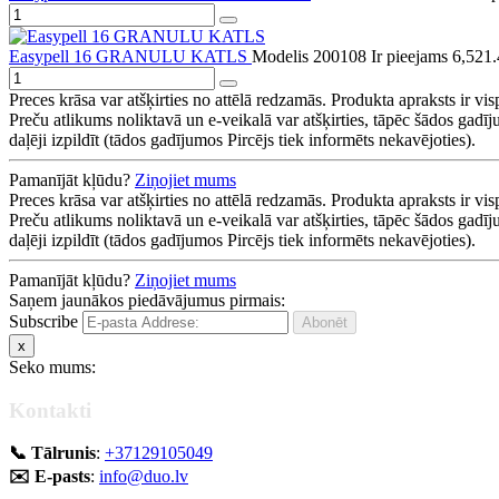
Easypell 16 GRANULU KATLS
Modelis 200108
Ir pieejams
6,521
Preces krāsa var atšķirties no attēlā redzamās. Produkta apraksts ir vis
Preču atlikums noliktavā un e-veikalā var atšķirties, tāpēc šādos gadīj
daļēji izpildīt (tādos gadījumos Pircējs tiek informēts nekavējoties).
Pamanījāt kļūdu?
Ziņojiet mums
Preces krāsa var atšķirties no attēlā redzamās. Produkta apraksts ir vis
Preču atlikums noliktavā un e-veikalā var atšķirties, tāpēc šādos gadīj
daļēji izpildīt (tādos gadījumos Pircējs tiek informēts nekavējoties).
Pamanījāt kļūdu?
Ziņojiet mums
Saņem jaunākos piedāvājumus pirmais:
Subscribe
x
Seko mums:
Kontakti
📞 Tālrunis
:
+37129105049
✉️ E-pasts
:
info@duo.lv