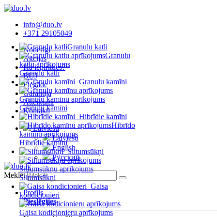
info@duo.lv
+371 29105049
Granulu katli
Noderīgi
Granulu
Akcijas
katlu aprīkojums
Kā iepirkties?
Granulu katli
BUJ
Granulu kamīni
Piegāde
Garantija
Granulu kamīnu aprīkojums
Atteikumi
Granulu kamīni
Kontakti
Hibrīdie kamīni
Hibrīdo
Latviešu
kamīnu aprīkojums
Latviešu
Hibrīdie kamīni
English
Siltumsūkņi
Русский
Siltumsūkņu aprīkojums
Meklēt
Siltumsūkņi
Gaisa
Profils
kondicionieri
Pieslēgties
Gaisa kodicionieru aprīkojums