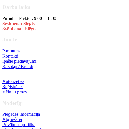
Darba laiks
Pirmd. – Piektd.: 9:00 - 18:00
Sestdiena: Slēgts
Svētdiena: Slēgts
duo.lv
Par mums
Kontakti
Īpašie piedāvājumi
Ražotāji / Brendi
Autorizēties
Reģistrēties
Vēlmju grozs
Noderīgi
Piegādes informācija
Atgriešana
Privātuma politika