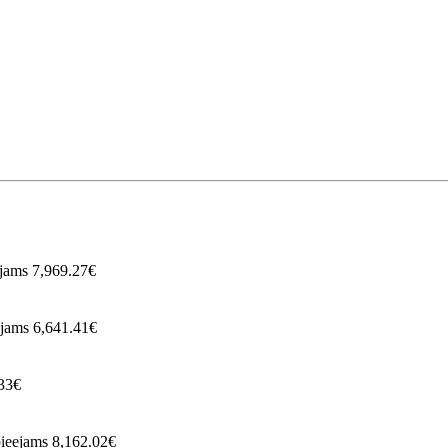
ejams
7,969.27€
ejams
6,641.41€
33€
pieejams
8,162.02€