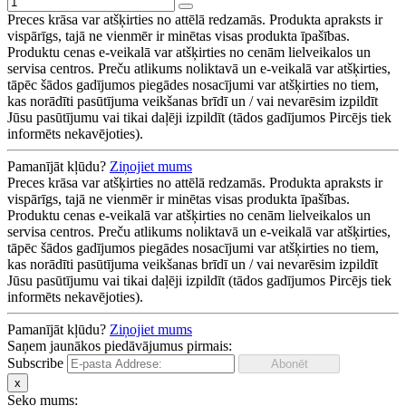
Preces krāsa var atšķirties no attēlā redzamās. Produkta apraksts ir
vispārīgs, tajā ne vienmēr ir minētas visas produkta īpašības.
Produktu cenas e-veikalā var atšķirties no cenām lielveikalos un
servisa centros. Preču atlikums noliktavā un e-veikalā var atšķirties,
tāpēc šādos gadījumos piegādes nosacījumi var atšķirties no tiem,
kas norādīti pasūtījuma veikšanas brīdī un / vai nevarēsim izpildīt
Jūsu pasūtījumu vai tikai daļēji izpildīt (tādos gadījumos Pircējs tiek
informēts nekavējoties).
Pamanījāt kļūdu?
Ziņojiet mums
Preces krāsa var atšķirties no attēlā redzamās. Produkta apraksts ir
vispārīgs, tajā ne vienmēr ir minētas visas produkta īpašības.
Produktu cenas e-veikalā var atšķirties no cenām lielveikalos un
servisa centros. Preču atlikums noliktavā un e-veikalā var atšķirties,
tāpēc šādos gadījumos piegādes nosacījumi var atšķirties no tiem,
kas norādīti pasūtījuma veikšanas brīdī un / vai nevarēsim izpildīt
Jūsu pasūtījumu vai tikai daļēji izpildīt (tādos gadījumos Pircējs tiek
informēts nekavējoties).
Pamanījāt kļūdu?
Ziņojiet mums
Saņem jaunākos piedāvājumus pirmais:
Subscribe
x
Seko mums: