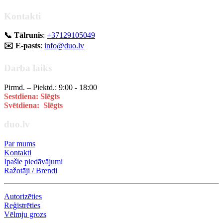
Kontakti
📞 Tālrunis
:
+37129105049
✉️ E-pasts
:
info@duo.lv
Darba laiks
Pirmd. – Piektd.: 9:00 - 18:00
Sestdiena: Slēgts
Svētdiena: Slēgts
duo.lv
Par mums
Kontakti
Īpašie piedāvājumi
Ražotāji / Brendi
Autorizēties
Reģistrēties
Vēlmju grozs