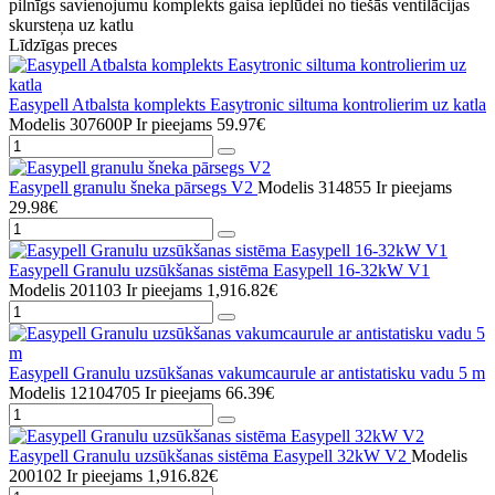
pilnīgs savienojumu komplekts gaisa ieplūdei no tiešās ventilācijas
skursteņa uz katlu
Līdzīgas preces
Easypell Atbalsta komplekts Easytronic siltuma kontrolierim uz katla
Modelis 307600P
Ir pieejams
59.97€
Easypell granulu šneka pārsegs V2
Modelis 314855
Ir pieejams
29.98€
Easypell Granulu uzsūkšanas sistēma Easypell 16-32kW V1
Modelis 201103
Ir pieejams
1,916.82€
Easypell Granulu uzsūkšanas vakumcaurule ar antistatisku vadu 5 m
Modelis 12104705
Ir pieejams
66.39€
Easypell Granulu uzsūkšanas sistēma Easypell 32kW V2
Modelis
200102
Ir pieejams
1,916.82€