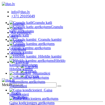
info@duo.lv
+371 29105049
Granulu katli
Noderīgi
Granulu
Akcijas
katlu aprīkojums
Kā iepirkties?
Granulu katli
BUJ
Granulu kamīni
Piegāde
Garantija
Granulu kamīnu aprīkojums
Atteikumi
Granulu kamīni
Kontakti
Hibrīdie kamīni
Hibrīdo
Latviešu
kamīnu aprīkojums
Latviešu
Hibrīdie kamīni
English
Siltumsūkņi
Русский
Siltumsūkņu aprīkojums
Meklēt
Siltumsūkņi
Gaisa
Profils
kondicionieri
Pieslēgties
Gaisa kodicionieru aprīkojums