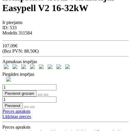
Easypell V2 16-32kW
Ir pieejams
ID:
533
Modelis
311584
107.09€
(Bez PVN: 88.50€)
Apmaksas iespējas
Piegādes iespējas
Pievienot grozam
Pievienot
Preces apraksts
Līdzīgas preces
Preces apraksts