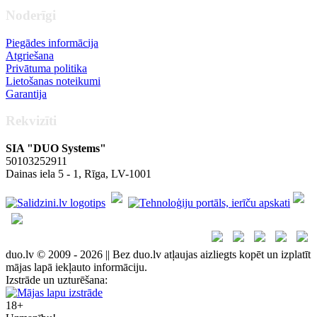
Noderīgi
Piegādes informācija
Atgriešana
Privātuma politika
Lietošanas noteikumi
Garantija
Rekvizīti
SIA "DUO Systems"
50103252911
Dainas iela 5 - 1, Rīga, LV-1001
duo.lv © 2009 - 2026 || Bez duo.lv atļaujas aizliegts kopēt un izplatīt
mājas lapā iekļauto informāciju.
Izstrāde un uzturēšana:
18+