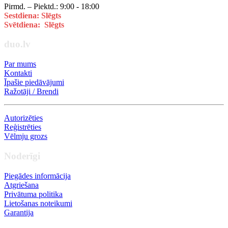
Pirmd. – Piektd.: 9:00 - 18:00
Sestdiena: Slēgts
Svētdiena: Slēgts
duo.lv
Par mums
Kontakti
Īpašie piedāvājumi
Ražotāji / Brendi
Autorizēties
Reģistrēties
Vēlmju grozs
Noderīgi
Piegādes informācija
Atgriešana
Privātuma politika
Lietošanas noteikumi
Garantija