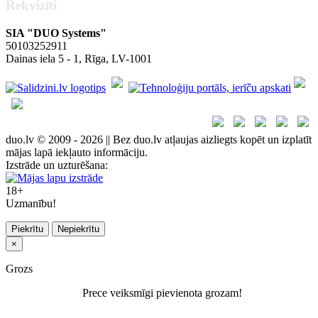
Rekvizīti
SIA "DUO Systems"
50103252911
Dainas iela 5 - 1, Rīga, LV-1001
duo.lv © 2009 - 2026 || Bez duo.lv atļaujas aizliegts kopēt un izplatīt
mājas lapā iekļauto informāciju.
Izstrāde un uzturēšana:
18+
Uzmanību!
Piekrītu
Nepiekrītu
×
Grozs
Prece veiksmīgi pievienota grozam!