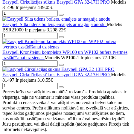
Easypell Cirkulācijas sūknis Easypell GPA 32-17H PRO
Modelis
81496
Ir pieejams
439.05€
Easypell Siltā ūdens boilers, emaljēts ar magnija anodu
Modelis
BSR21000
Ir pieejams
3,298.22€
Easypell Kronšteinu komplekts WP100 un WP102 bufera tvertnes
uzstādīšanai uz sienas
Modelis WP100-1
Ir pieejams
77.10€
Easypell Cirkulācijas sūknis Easypell GPA 32-13H PRO
Modelis
81497
Ir pieejams
310.55€
Preces krāsa var atšķirties no attēlā redzamās. Produkta apraksts ir
vispārīgs, tajā ne vienmēr ir minētas visas produkta īpašības.
Produktu cenas e-veikalā var atšķirties no cenām lielveikalos un
servisa centros. Preču atlikums noliktavā un e-veikalā var atšķirties,
tāpēc šādos gadījumos piegādes nosacījumi var atšķirties no tiem,
kas norādīti pasūtījuma veikšanas brīdī un / vai nevarēsim izpildīt
Jūsu pasūtījumu vai tikai daļēji izpildīt (tādos gadījumos Pircējs tiek
informēts nekavējoties).