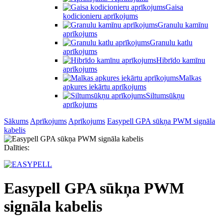
Gaisa
kodicionieru aprīkojums
Granulu kamīnu
aprīkojums
Granulu katlu
aprīkojums
Hibrīdo kamīnu
aprīkojums
Malkas
apkures iekārtu aprīkojums
Siltumsūkņu
aprīkojums
Sākums
Aprīkojums
Aprīkojums
Easypell GPA sūkņa PWM signāla
kabelis
Dalīties:
Easypell GPA sūkņa PWM
signāla kabelis