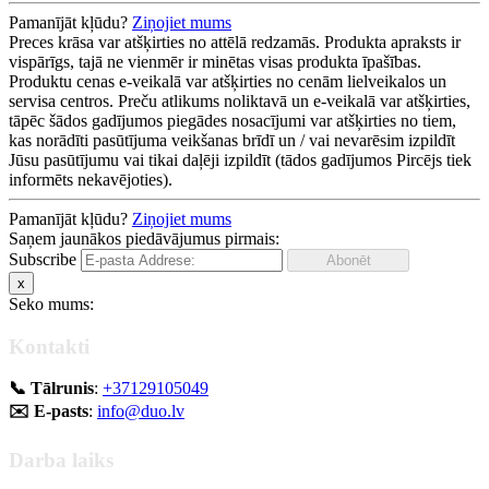
Pamanījāt kļūdu?
Ziņojiet mums
Preces krāsa var atšķirties no attēlā redzamās. Produkta apraksts ir
vispārīgs, tajā ne vienmēr ir minētas visas produkta īpašības.
Produktu cenas e-veikalā var atšķirties no cenām lielveikalos un
servisa centros. Preču atlikums noliktavā un e-veikalā var atšķirties,
tāpēc šādos gadījumos piegādes nosacījumi var atšķirties no tiem,
kas norādīti pasūtījuma veikšanas brīdī un / vai nevarēsim izpildīt
Jūsu pasūtījumu vai tikai daļēji izpildīt (tādos gadījumos Pircējs tiek
informēts nekavējoties).
Pamanījāt kļūdu?
Ziņojiet mums
Saņem jaunākos piedāvājumus pirmais:
Subscribe
x
Seko mums:
Kontakti
📞 Tālrunis
:
+37129105049
✉️ E-pasts
:
info@duo.lv
Darba laiks