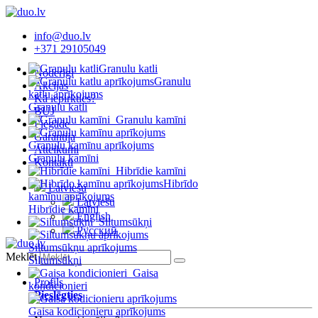
info@duo.lv
+371 29105049
Granulu katli
Noderīgi
Granulu
Akcijas
katlu aprīkojums
Kā iepirkties?
Granulu katli
BUJ
Granulu kamīni
Piegāde
Garantija
Granulu kamīnu aprīkojums
Atteikumi
Granulu kamīni
Kontakti
Hibrīdie kamīni
Hibrīdo
Latviešu
kamīnu aprīkojums
Latviešu
Hibrīdie kamīni
English
Siltumsūkņi
Русский
Siltumsūkņu aprīkojums
Meklēt
Siltumsūkņi
Gaisa
Profils
kondicionieri
Pieslēgties
Gaisa kodicionieru aprīkojums