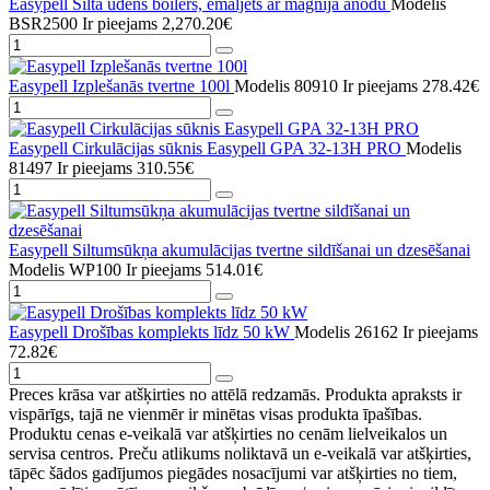
Easypell Siltā ūdens boilers, emaljēts ar magnija anodu
Modelis
BSR2500
Ir pieejams
2,270.20€
Easypell Izplešanās tvertne 100l
Modelis 80910
Ir pieejams
278.42€
Easypell Cirkulācijas sūknis Easypell GPA 32-13H PRO
Modelis
81497
Ir pieejams
310.55€
Easypell Siltumsūkņa akumulācijas tvertne sildīšanai un dzesēšanai
Modelis WP100
Ir pieejams
514.01€
Easypell Drošības komplekts līdz 50 kW
Modelis 26162
Ir pieejams
72.82€
Preces krāsa var atšķirties no attēlā redzamās. Produkta apraksts ir
vispārīgs, tajā ne vienmēr ir minētas visas produkta īpašības.
Produktu cenas e-veikalā var atšķirties no cenām lielveikalos un
servisa centros. Preču atlikums noliktavā un e-veikalā var atšķirties,
tāpēc šādos gadījumos piegādes nosacījumi var atšķirties no tiem,