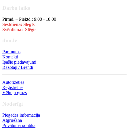
Darba laiks
Pirmd. – Piektd.: 9:00 - 18:00
Sestdiena: Slēgts
Svētdiena: Slēgts
duo.lv
Par mums
Kontakti
Īpašie piedāvājumi
Ražotāji / Brendi
Autorizēties
Reģistrēties
Vēlmju grozs
Noderīgi
Piegādes informācija
Atgriešana
Privātuma politika