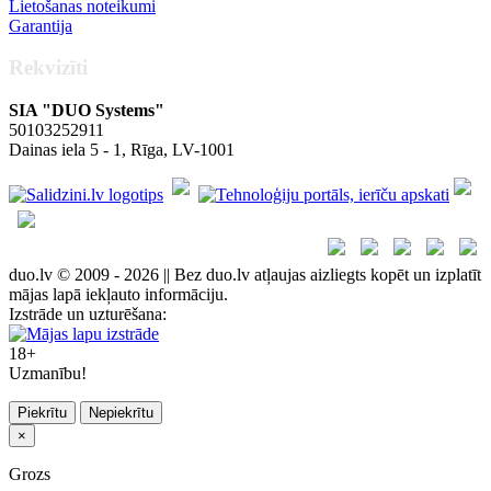
Lietošanas noteikumi
Garantija
Rekvizīti
SIA "DUO Systems"
50103252911
Dainas iela 5 - 1, Rīga, LV-1001
duo.lv © 2009 - 2026 || Bez duo.lv atļaujas aizliegts kopēt un izplatīt
mājas lapā iekļauto informāciju.
Izstrāde un uzturēšana:
18+
Uzmanību!
Piekrītu
Nepiekrītu
×
Grozs