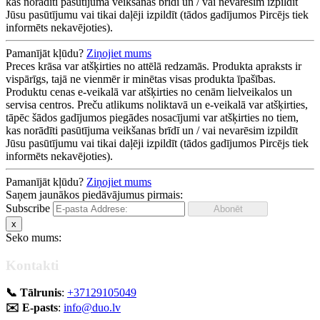
kas norādīti pasūtījuma veikšanas brīdī un / vai nevarēsim izpildīt
Jūsu pasūtījumu vai tikai daļēji izpildīt (tādos gadījumos Pircējs tiek
informēts nekavējoties).
Pamanījāt kļūdu?
Ziņojiet mums
Preces krāsa var atšķirties no attēlā redzamās. Produkta apraksts ir
vispārīgs, tajā ne vienmēr ir minētas visas produkta īpašības.
Produktu cenas e-veikalā var atšķirties no cenām lielveikalos un
servisa centros. Preču atlikums noliktavā un e-veikalā var atšķirties,
tāpēc šādos gadījumos piegādes nosacījumi var atšķirties no tiem,
kas norādīti pasūtījuma veikšanas brīdī un / vai nevarēsim izpildīt
Jūsu pasūtījumu vai tikai daļēji izpildīt (tādos gadījumos Pircējs tiek
informēts nekavējoties).
Pamanījāt kļūdu?
Ziņojiet mums
Saņem jaunākos piedāvājumus pirmais:
Subscribe
x
Seko mums:
Kontakti
📞 Tālrunis
:
+37129105049
✉️ E-pasts
:
info@duo.lv