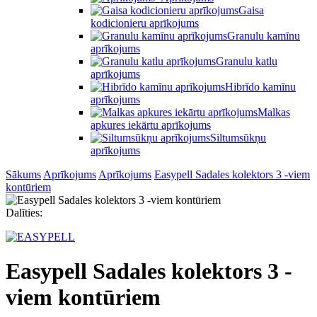
Gaisa
kodicionieru aprīkojums
Granulu kamīnu
aprīkojums
Granulu katlu
aprīkojums
Hibrīdo kamīnu
aprīkojums
Malkas
apkures iekārtu aprīkojums
Siltumsūkņu
aprīkojums
Sākums
Aprīkojums
Aprīkojums
Easypell Sadales kolektors 3 -viem
kontūriem
Dalīties:
Easypell Sadales kolektors 3 -
viem kontūriem