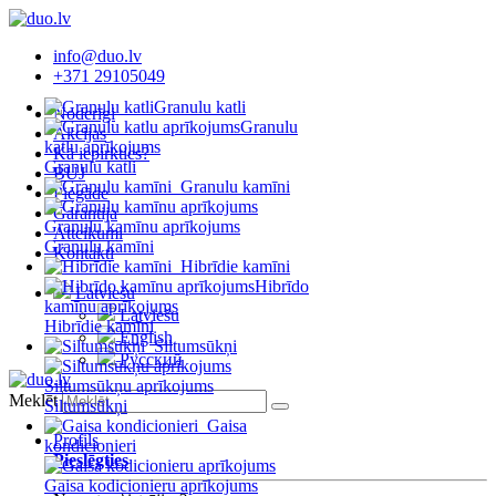
info@duo.lv
+371 29105049
Granulu katli
Noderīgi
Granulu
Akcijas
katlu aprīkojums
Kā iepirkties?
Granulu katli
BUJ
Granulu kamīni
Piegāde
Garantija
Granulu kamīnu aprīkojums
Atteikumi
Granulu kamīni
Kontakti
Hibrīdie kamīni
Hibrīdo
Latviešu
kamīnu aprīkojums
Latviešu
Hibrīdie kamīni
English
Siltumsūkņi
Русский
Siltumsūkņu aprīkojums
Meklēt
Siltumsūkņi
Gaisa
Profils
kondicionieri
Pieslēgties
Gaisa kodicionieru aprīkojums