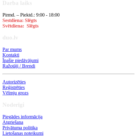
Darba laiks
Pirmd. – Piektd.: 9:00 - 18:00
Sestdiena: Slēgts
Svētdiena: Slēgts
duo.lv
Par mums
Kontakti
Īpašie piedāvājumi
Ražotāji / Brendi
Autorizēties
Reģistrēties
Vēlmju grozs
Noderīgi
Piegādes informācija
Atgriešana
Privātuma politika
Lietošanas noteikumi