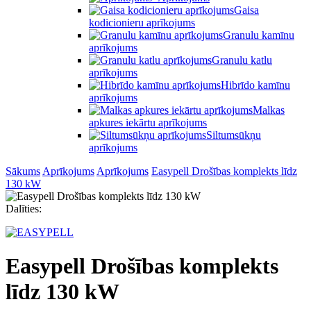
Gaisa
kodicionieru aprīkojums
Granulu kamīnu
aprīkojums
Granulu katlu
aprīkojums
Hibrīdo kamīnu
aprīkojums
Malkas
apkures iekārtu aprīkojums
Siltumsūkņu
aprīkojums
Sākums
Aprīkojums
Aprīkojums
Easypell Drošības komplekts līdz
130 kW
Dalīties:
Easypell Drošības komplekts
līdz 130 kW