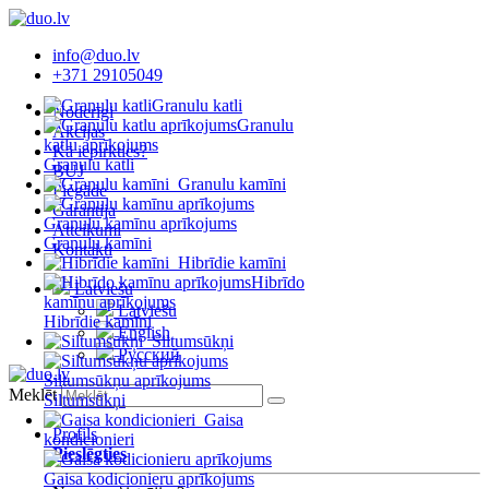
info@duo.lv
+371 29105049
Granulu katli
Noderīgi
Granulu
Akcijas
katlu aprīkojums
Kā iepirkties?
Granulu katli
BUJ
Granulu kamīni
Piegāde
Garantija
Granulu kamīnu aprīkojums
Atteikumi
Granulu kamīni
Kontakti
Hibrīdie kamīni
Hibrīdo
Latviešu
kamīnu aprīkojums
Latviešu
Hibrīdie kamīni
English
Siltumsūkņi
Русский
Siltumsūkņu aprīkojums
Meklēt
Siltumsūkņi
Gaisa
Profils
kondicionieri
Pieslēgties
Gaisa kodicionieru aprīkojums