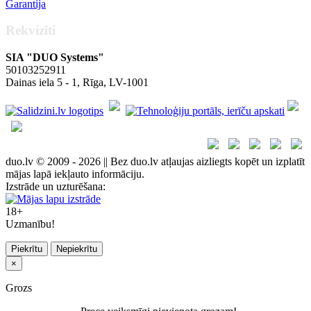
Garantija
Rekvizīti
SIA "DUO Systems"
50103252911
Dainas iela 5 - 1, Rīga, LV-1001
duo.lv © 2009 - 2026 || Bez duo.lv atļaujas aizliegts kopēt un izplatīt
mājas lapā iekļauto informāciju.
Izstrāde un uzturēšana:
18+
Uzmanību!
Piekrītu
Nepiekrītu
×
Grozs