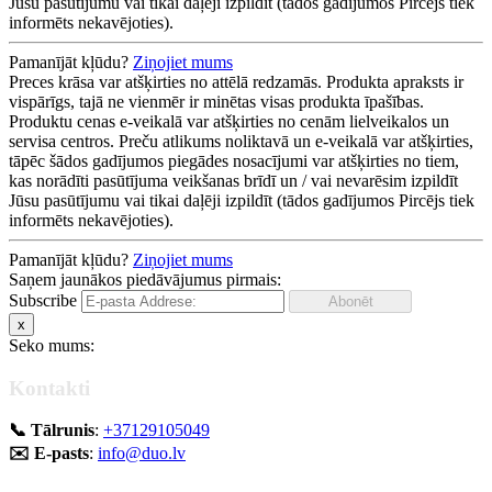
Jūsu pasūtījumu vai tikai daļēji izpildīt (tādos gadījumos Pircējs tiek
informēts nekavējoties).
Pamanījāt kļūdu?
Ziņojiet mums
Preces krāsa var atšķirties no attēlā redzamās. Produkta apraksts ir
vispārīgs, tajā ne vienmēr ir minētas visas produkta īpašības.
Produktu cenas e-veikalā var atšķirties no cenām lielveikalos un
servisa centros. Preču atlikums noliktavā un e-veikalā var atšķirties,
tāpēc šādos gadījumos piegādes nosacījumi var atšķirties no tiem,
kas norādīti pasūtījuma veikšanas brīdī un / vai nevarēsim izpildīt
Jūsu pasūtījumu vai tikai daļēji izpildīt (tādos gadījumos Pircējs tiek
informēts nekavējoties).
Pamanījāt kļūdu?
Ziņojiet mums
Saņem jaunākos piedāvājumus pirmais:
Subscribe
x
Seko mums:
Kontakti
📞 Tālrunis
:
+37129105049
✉️ E-pasts
:
info@duo.lv