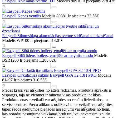
Easypell Izplešanās tvertne 100l
Modelis 80910
Ir pieejams
278.42€
Easypell Kapes ventilis
Modelis 80881
Ir pieejams
23.56€
Easypell Siltumsūkņa akumulācijas tvertne sildīšanai un dzesēšanai
Modelis WP100
Ir pieejams
514.01€
Easypell Siltā ūdens boilers, emaljēts ar magnija anodu
Modelis
BSR1200
Ir pieejams
1,285.02€
Easypell Cirkulācijas sūknis Easypell GPA 32-13H PRO
Modelis
81497
Ir pieejams
310.55€
Preces krāsa var atšķirties no attēlā redzamās. Produkta apraksts ir
vispārīgs, tajā ne vienmēr ir minētas visas produkta īpašības.
Produktu cenas e-veikalā var atšķirties no cenām lielveikalos un
servisa centros. Preču atlikums noliktavā un e-veikalā var atšķirties,
tāpēc šādos gadījumos piegādes nosacījumi var atšķirties no tiem,
kas norādīti pasūtījuma veikšanas brīdī un / vai nevarēsim izpildīt