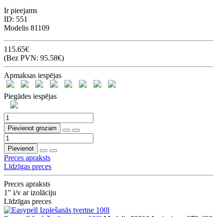
Ir pieejams
ID:
551
Modelis
81109
115.65€
(Bez PVN: 95.58€)
Apmaksas iespējas
Piegādes iespējas
Pievienot grozam
Pievienot
Preces apraksts
Līdzīgas preces
Preces apraksts
1" i/v ar izolāciju
Līdzīgas preces