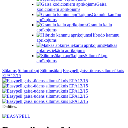
Gaisa
kodicionieru aprīkojums
Granulu kamīnu
aprīkojums
Granulu katlu
aprīkojums
Hibrīdo kamīnu
aprīkojums
Malkas
apkures iekārtu aprīkojums
Siltumsūkņu
aprīkojums
Sākums
Siltumsūkņi
Siltumsūkņi
Easypell gaisa-ūdens siltumsūknis
EPA12/15
Dalīties: