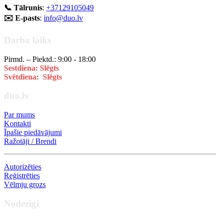
📞 Tālrunis
:
+37129105049
✉️ E-pasts
:
info@duo.lv
Darba laiks
Pirmd. – Piektd.: 9:00 - 18:00
Sestdiena: Slēgts
Svētdiena: Slēgts
duo.lv
Par mums
Kontakti
Īpašie piedāvājumi
Ražotāji / Brendi
Autorizēties
Reģistrēties
Vēlmju grozs
Noderīgi