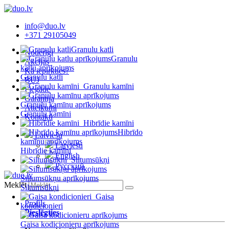
info@duo.lv
+371 29105049
Granulu katli
Noderīgi
Granulu
Akcijas
katlu aprīkojums
Kā iepirkties?
Granulu katli
BUJ
Granulu kamīni
Piegāde
Garantija
Granulu kamīnu aprīkojums
Atteikumi
Granulu kamīni
Kontakti
Hibrīdie kamīni
Hibrīdo
Latviešu
kamīnu aprīkojums
Latviešu
Hibrīdie kamīni
English
Siltumsūkņi
Русский
Siltumsūkņu aprīkojums
Meklēt
Siltumsūkņi
Gaisa
Profils
kondicionieri
Pieslēgties
Gaisa kodicionieru aprīkojums