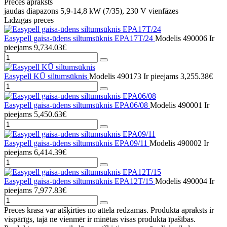
Preces apraksts
jaudas diapazons 5,9-14,8 kW (7/35), 230 V vienfāzes
Līdzīgas preces
Easypell gaisa-ūdens siltumsūknis EPA17T/24
Modelis 490006
Ir
pieejams
9,734.03€
Easypell KŪ siltumsūknis
Modelis 490173
Ir pieejams
3,255.38€
Easypell gaisa-ūdens siltumsūknis EPA06/08
Modelis 490001
Ir
pieejams
5,450.63€
Easypell gaisa-ūdens siltumsūknis EPA09/11
Modelis 490002
Ir
pieejams
6,414.39€
Easypell gaisa-ūdens siltumsūknis EPA12T/15
Modelis 490004
Ir
pieejams
7,977.83€
Preces krāsa var atšķirties no attēlā redzamās. Produkta apraksts ir
vispārīgs, tajā ne vienmēr ir minētas visas produkta īpašības.