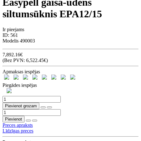
Easypell gaisa-ūdens
siltumsūknis EPA12/15
Ir pieejams
ID:
561
Modelis
490003
7,892.16€
(Bez PVN: 6,522.45€)
Apmaksas iespējas
Piegādes iespējas
Pievienot grozam
Pievienot
Preces apraksts
Līdzīgas preces