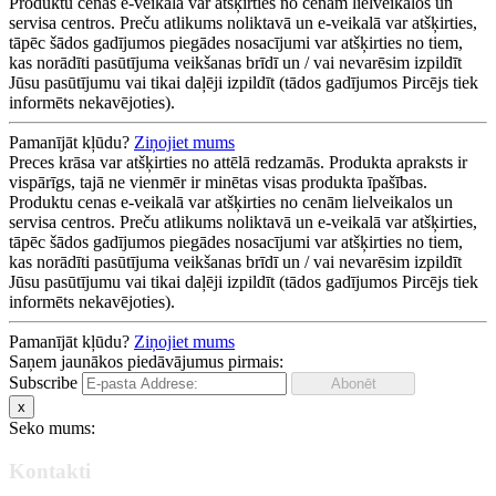
Produktu cenas e-veikalā var atšķirties no cenām lielveikalos un
servisa centros. Preču atlikums noliktavā un e-veikalā var atšķirties,
tāpēc šādos gadījumos piegādes nosacījumi var atšķirties no tiem,
kas norādīti pasūtījuma veikšanas brīdī un / vai nevarēsim izpildīt
Jūsu pasūtījumu vai tikai daļēji izpildīt (tādos gadījumos Pircējs tiek
informēts nekavējoties).
Pamanījāt kļūdu?
Ziņojiet mums
Preces krāsa var atšķirties no attēlā redzamās. Produkta apraksts ir
vispārīgs, tajā ne vienmēr ir minētas visas produkta īpašības.
Produktu cenas e-veikalā var atšķirties no cenām lielveikalos un
servisa centros. Preču atlikums noliktavā un e-veikalā var atšķirties,
tāpēc šādos gadījumos piegādes nosacījumi var atšķirties no tiem,
kas norādīti pasūtījuma veikšanas brīdī un / vai nevarēsim izpildīt
Jūsu pasūtījumu vai tikai daļēji izpildīt (tādos gadījumos Pircējs tiek
informēts nekavējoties).
Pamanījāt kļūdu?
Ziņojiet mums
Saņem jaunākos piedāvājumus pirmais:
Subscribe
x
Seko mums:
Kontakti