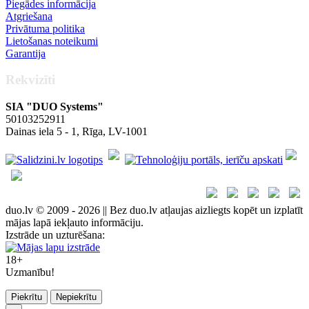
Piegādes informācija
Atgriešana
Privātuma politika
Lietošanas noteikumi
Garantija
Rekvizīti
SIA "DUO Systems"
50103252911
Dainas iela 5 - 1, Rīga, LV-1001
duo.lv © 2009 - 2026 || Bez duo.lv atļaujas aizliegts kopēt un izplatīt
mājas lapā iekļauto informāciju.
Izstrāde un uzturēšana:
18+
Uzmanību!
Piekrītu
Nepiekrītu