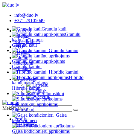
info@duo.lv
+371 29105049
Granulu katli
Noderīgi
Granulu
Akcijas
katlu aprīkojums
Kā iepirkties?
Granulu katli
BUJ
Granulu kamīni
Piegāde
Garantija
Granulu kamīnu aprīkojums
Atteikumi
Granulu kamīni
Kontakti
Hibrīdie kamīni
Hibrīdo
Latviešu
kamīnu aprīkojums
Latviešu
Hibrīdie kamīni
English
Siltumsūkņi
Русский
Siltumsūkņu aprīkojums
Meklēt
Siltumsūkņi
Gaisa
Profils
kondicionieri
Pieslēgties
Gaisa kodicionieru aprīkojums