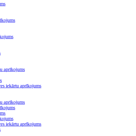
ums
rīkojums
īkojums
s
ru aprīkojums
s
es iekārtu aprīkojums
ru aprīkojums
rīkojums
ums
īkojums
es iekārtu aprīkojums
s