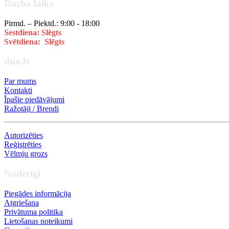
Darba laiks
Pirmd. – Piektd.: 9:00 - 18:00
Sestdiena: Slēgts
Svētdiena: Slēgts
duo.lv
Par mums
Kontakti
Īpašie piedāvājumi
Ražotāji / Brendi
Autorizēties
Reģistrēties
Vēlmju grozs
Noderīgi
Piegādes informācija
Atgriešana
Privātuma politika
Lietošanas noteikumi