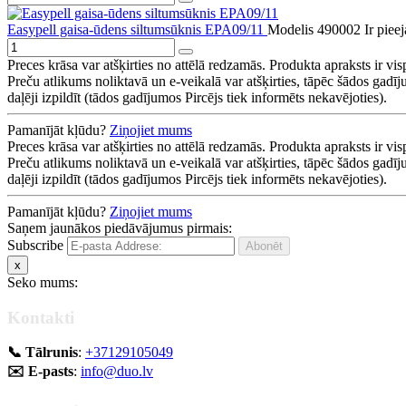
Easypell gaisa-ūdens siltumsūknis EPA09/11
Modelis 490002
Ir pie
Preces krāsa var atšķirties no attēlā redzamās. Produkta apraksts ir vis
Preču atlikums noliktavā un e-veikalā var atšķirties, tāpēc šādos gadīj
daļēji izpildīt (tādos gadījumos Pircējs tiek informēts nekavējoties).
Pamanījāt kļūdu?
Ziņojiet mums
Preces krāsa var atšķirties no attēlā redzamās. Produkta apraksts ir vis
Preču atlikums noliktavā un e-veikalā var atšķirties, tāpēc šādos gadīj
daļēji izpildīt (tādos gadījumos Pircējs tiek informēts nekavējoties).
Pamanījāt kļūdu?
Ziņojiet mums
Saņem jaunākos piedāvājumus pirmais:
Subscribe
x
Seko mums:
Kontakti
📞 Tālrunis
:
+37129105049
✉️ E-pasts
:
info@duo.lv