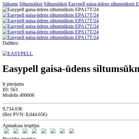
Sākums
Siltumsūkņi
Siltumsūkņi
Easypell gaisa-ūdens siltumsūknis
Dalīties:
Easypell gaisa-ūdens siltumsūk
Ir pieejams
ID:
563
Modelis
490006
9,734.03€
(Bez PVN: 8,044.65€)
Apmaksas iespējas
Piegādes iespējas