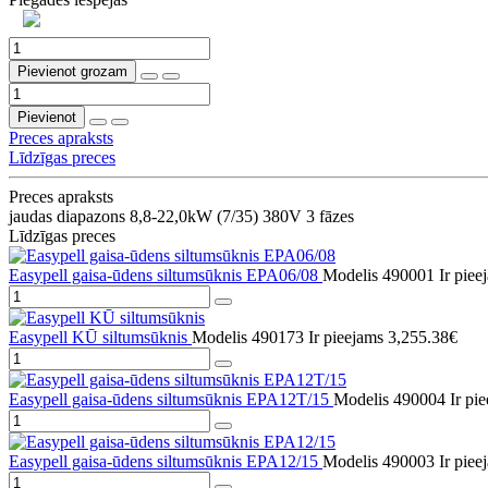
Pievienot grozam
Pievienot
Preces apraksts
Līdzīgas preces
Preces apraksts
jaudas diapazons 8,8-22,0kW (7/35) 380V 3 fāzes
Līdzīgas preces
Easypell gaisa-ūdens siltumsūknis EPA06/08
Modelis 490001
Ir pie
Easypell KŪ siltumsūknis
Modelis 490173
Ir pieejams
3,255.38€
Easypell gaisa-ūdens siltumsūknis EPA12T/15
Modelis 490004
Ir pi
Easypell gaisa-ūdens siltumsūknis EPA12/15
Modelis 490003
Ir pie