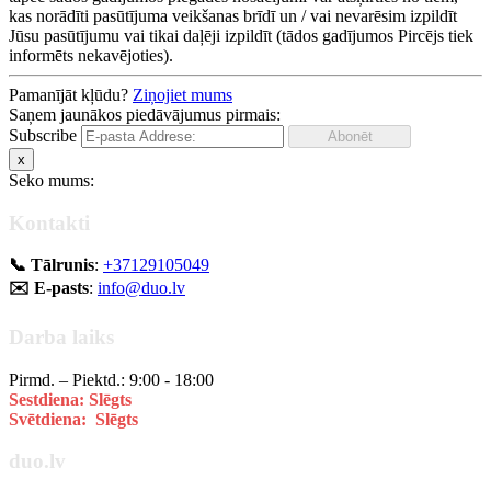
kas norādīti pasūtījuma veikšanas brīdī un / vai nevarēsim izpildīt
Jūsu pasūtījumu vai tikai daļēji izpildīt (tādos gadījumos Pircējs tiek
informēts nekavējoties).
Pamanījāt kļūdu?
Ziņojiet mums
Saņem jaunākos piedāvājumus pirmais:
Subscribe
x
Seko mums:
Kontakti
📞 Tālrunis
:
+37129105049
✉️ E-pasts
:
info@duo.lv
Darba laiks
Pirmd. – Piektd.: 9:00 - 18:00
Sestdiena: Slēgts
Svētdiena: Slēgts
duo.lv