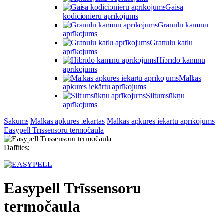
Gaisa
kodicionieru aprīkojums
Granulu kamīnu
aprīkojums
Granulu katlu
aprīkojums
Hibrīdo kamīnu
aprīkojums
Malkas
apkures iekārtu aprīkojums
Siltumsūkņu
aprīkojums
Sākums
Malkas apkures iekārtas
Malkas apkures iekārtu aprīkojums
Easypell Trīssensoru termočaula
Dalīties:
Easypell Trīssensoru
termočaula