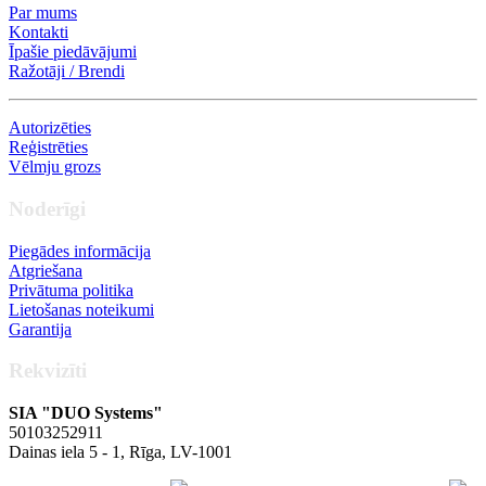
Par mums
Kontakti
Īpašie piedāvājumi
Ražotāji / Brendi
Autorizēties
Reģistrēties
Vēlmju grozs
Noderīgi
Piegādes informācija
Atgriešana
Privātuma politika
Lietošanas noteikumi
Garantija
Rekvizīti
SIA "DUO Systems"
50103252911
Dainas iela 5 - 1, Rīga, LV-1001