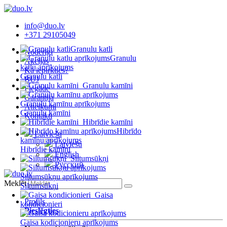
info@duo.lv
+371 29105049
Granulu katli
Noderīgi
Granulu
Akcijas
katlu aprīkojums
Kā iepirkties?
Granulu katli
BUJ
Granulu kamīni
Piegāde
Garantija
Granulu kamīnu aprīkojums
Atteikumi
Granulu kamīni
Kontakti
Hibrīdie kamīni
Hibrīdo
Latviešu
kamīnu aprīkojums
Latviešu
Hibrīdie kamīni
English
Siltumsūkņi
Русский
Siltumsūkņu aprīkojums
Meklēt
Siltumsūkņi
Gaisa
Profils
kondicionieri
Pieslēgties
Gaisa kodicionieru aprīkojums