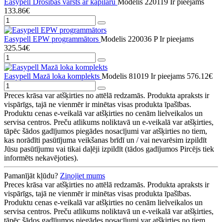
Easypell Drošības vārsts ar kapilāru
Modelis 220119
Ir pieejams
133.86€
Easypell EPW programmātors
Modelis 220036 P
Ir pieejams
325.54€
Easypell Mazā loka komplekts
Modelis 81019
Ir pieejams
576.12€
Preces krāsa var atšķirties no attēlā redzamās. Produkta apraksts ir
vispārīgs, tajā ne vienmēr ir minētas visas produkta īpašības.
Produktu cenas e-veikalā var atšķirties no cenām lielveikalos un
servisa centros. Preču atlikums noliktavā un e-veikalā var atšķirties,
tāpēc šādos gadījumos piegādes nosacījumi var atšķirties no tiem,
kas norādīti pasūtījuma veikšanas brīdī un / vai nevarēsim izpildīt
Jūsu pasūtījumu vai tikai daļēji izpildīt (tādos gadījumos Pircējs tiek
informēts nekavējoties).
Pamanījāt kļūdu?
Ziņojiet mums
Preces krāsa var atšķirties no attēlā redzamās. Produkta apraksts ir
vispārīgs, tajā ne vienmēr ir minētas visas produkta īpašības.
Produktu cenas e-veikalā var atšķirties no cenām lielveikalos un
servisa centros. Preču atlikums noliktavā un e-veikalā var atšķirties,
tāpēc šādos gadījumos piegādes nosacījumi var atšķirties no tiem,