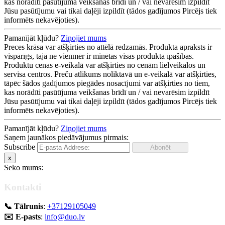
kas norādīti pasūtījuma veikšanas brīdī un / vai nevarēsim izpildīt
Jūsu pasūtījumu vai tikai daļēji izpildīt (tādos gadījumos Pircējs tiek
informēts nekavējoties).
Pamanījāt kļūdu?
Ziņojiet mums
Preces krāsa var atšķirties no attēlā redzamās. Produkta apraksts ir
vispārīgs, tajā ne vienmēr ir minētas visas produkta īpašības.
Produktu cenas e-veikalā var atšķirties no cenām lielveikalos un
servisa centros. Preču atlikums noliktavā un e-veikalā var atšķirties,
tāpēc šādos gadījumos piegādes nosacījumi var atšķirties no tiem,
kas norādīti pasūtījuma veikšanas brīdī un / vai nevarēsim izpildīt
Jūsu pasūtījumu vai tikai daļēji izpildīt (tādos gadījumos Pircējs tiek
informēts nekavējoties).
Pamanījāt kļūdu?
Ziņojiet mums
Saņem jaunākos piedāvājumus pirmais:
Subscribe
x
Seko mums:
Kontakti
📞 Tālrunis
:
+37129105049
✉️ E-pasts
:
info@duo.lv