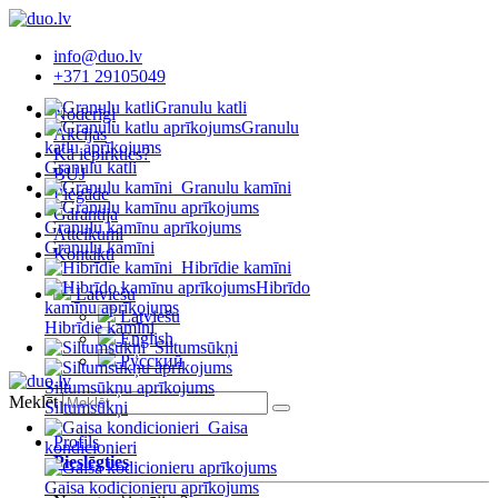
info@duo.lv
+371 29105049
Granulu katli
Noderīgi
Granulu
Akcijas
katlu aprīkojums
Kā iepirkties?
Granulu katli
BUJ
Granulu kamīni
Piegāde
Garantija
Granulu kamīnu aprīkojums
Atteikumi
Granulu kamīni
Kontakti
Hibrīdie kamīni
Hibrīdo
Latviešu
kamīnu aprīkojums
Latviešu
Hibrīdie kamīni
English
Siltumsūkņi
Русский
Siltumsūkņu aprīkojums
Meklēt
Siltumsūkņi
Gaisa
Profils
kondicionieri
Pieslēgties
Gaisa kodicionieru aprīkojums