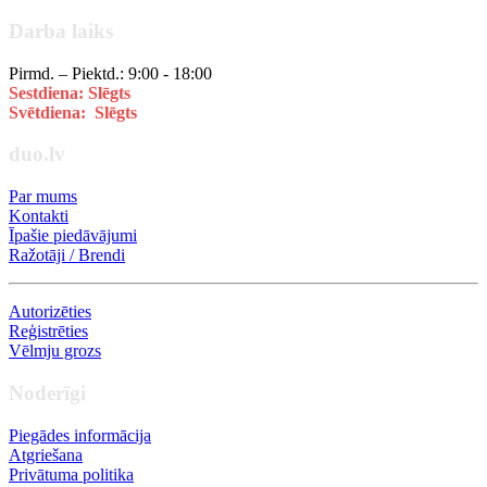
Darba laiks
Pirmd. – Piektd.: 9:00 - 18:00
Sestdiena: Slēgts
Svētdiena: Slēgts
duo.lv
Par mums
Kontakti
Īpašie piedāvājumi
Ražotāji / Brendi
Autorizēties
Reģistrēties
Vēlmju grozs
Noderīgi
Piegādes informācija
Atgriešana
Privātuma politika