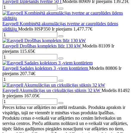
Easypell Izplešanās tvertne 50 l
Modelis 80909
Ir pieejams
139.21€
Easypell Kombinētā akumulācijas tvertne ar caurplūdes ūdens
sildītāju
Modelis HSP350
Ir pieejams
1,477.77€
Easypell Drošības komplekts līdz 130 kW
Modelis 81109
Ir
pieejams
115.65€
Easypell Sadales kolektors 3 -viem kontūriem
Modelis 80806
Ir
pieejams
207.74€
Easypell Akumulācijas un cirkulācijas sūknis 32 kW
Modelis 81492
Ir pieejams
167.05€
Preces krāsa var atšķirties no attēlā redzamās. Produkta apraksts ir
vispārīgs, tajā ne vienmēr ir minētas visas produkta īpašības.
Produktu cenas e-veikalā var atšķirties no cenām lielveikalos un
servisa centros. Preču atlikums noliktavā un e-veikalā var atšķirties,
tāpēc šādos gadījumos piegādes nosacījumi var atšķirties no tiem,