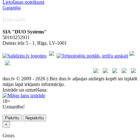
Lietošanas noteikumi
Garantija
Rekvizīti
SIA "DUO Systems"
50103252911
Dainas iela 5 - 1, Rīga, LV-1001
duo.lv © 2009 - 2026 || Bez duo.lv atļaujas aizliegts kopēt un izplatīt
mājas lapā iekļauto informāciju.
Izstrāde un uzturēšana:
18+
Uzmanību!
Piekrītu
Nepiekrītu
×
Grozs