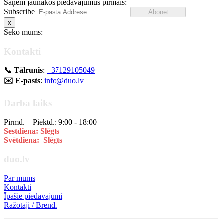
Saņem jaunākos piedāvājumus pirmais:
Subscribe
x
Seko mums:
Kontakti
📞 Tālrunis
:
+37129105049
✉️ E-pasts
:
info@duo.lv
Darba laiks
Pirmd. – Piektd.: 9:00 - 18:00
Sestdiena: Slēgts
Svētdiena: Slēgts
duo.lv
Par mums
Kontakti
Īpašie piedāvājumi
Ražotāji / Brendi