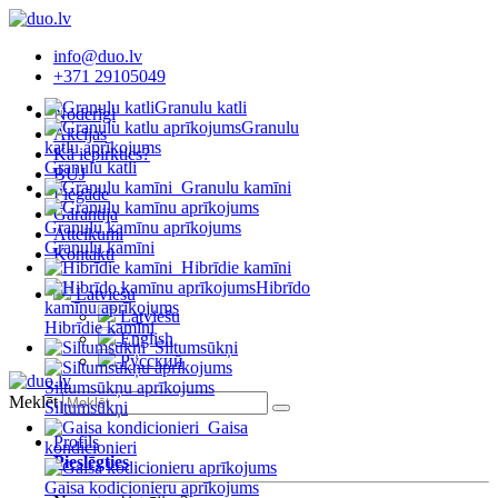
info@duo.lv
+371 29105049
Granulu katli
Noderīgi
Granulu
Akcijas
katlu aprīkojums
Kā iepirkties?
Granulu katli
BUJ
Granulu kamīni
Piegāde
Garantija
Granulu kamīnu aprīkojums
Atteikumi
Granulu kamīni
Kontakti
Hibrīdie kamīni
Hibrīdo
Latviešu
kamīnu aprīkojums
Latviešu
Hibrīdie kamīni
English
Siltumsūkņi
Русский
Siltumsūkņu aprīkojums
Meklēt
Siltumsūkņi
Gaisa
Profils
kondicionieri
Pieslēgties
Gaisa kodicionieru aprīkojums