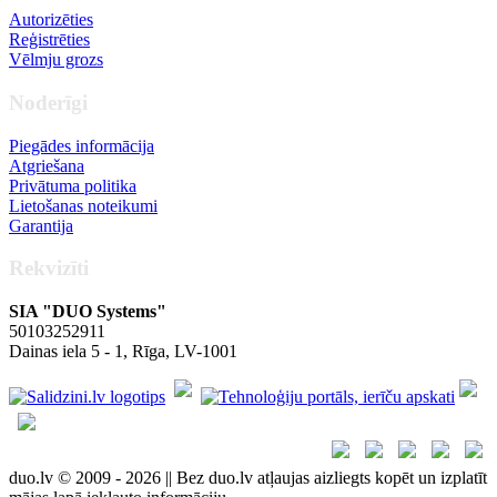
Autorizēties
Reģistrēties
Vēlmju grozs
Noderīgi
Piegādes informācija
Atgriešana
Privātuma politika
Lietošanas noteikumi
Garantija
Rekvizīti
SIA "DUO Systems"
50103252911
Dainas iela 5 - 1, Rīga, LV-1001
duo.lv © 2009 - 2026 || Bez duo.lv atļaujas aizliegts kopēt un izplatīt