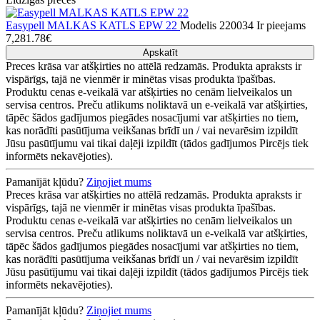
Easypell MALKAS KATLS EPW 22
Modelis 220034
Ir pieejams
7,281.78€
Apskatīt
Preces krāsa var atšķirties no attēlā redzamās. Produkta apraksts ir
vispārīgs, tajā ne vienmēr ir minētas visas produkta īpašības.
Produktu cenas e-veikalā var atšķirties no cenām lielveikalos un
servisa centros. Preču atlikums noliktavā un e-veikalā var atšķirties,
tāpēc šādos gadījumos piegādes nosacījumi var atšķirties no tiem,
kas norādīti pasūtījuma veikšanas brīdī un / vai nevarēsim izpildīt
Jūsu pasūtījumu vai tikai daļēji izpildīt (tādos gadījumos Pircējs tiek
informēts nekavējoties).
Pamanījāt kļūdu?
Ziņojiet mums
Preces krāsa var atšķirties no attēlā redzamās. Produkta apraksts ir
vispārīgs, tajā ne vienmēr ir minētas visas produkta īpašības.
Produktu cenas e-veikalā var atšķirties no cenām lielveikalos un
servisa centros. Preču atlikums noliktavā un e-veikalā var atšķirties,
tāpēc šādos gadījumos piegādes nosacījumi var atšķirties no tiem,
kas norādīti pasūtījuma veikšanas brīdī un / vai nevarēsim izpildīt
Jūsu pasūtījumu vai tikai daļēji izpildīt (tādos gadījumos Pircējs tiek
informēts nekavējoties).
Pamanījāt kļūdu?
Ziņojiet mums