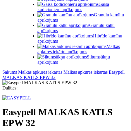
Gaisa
kodicionieru aprīkojums
Granulu kamīnu
aprīkojums
Granulu katlu
aprīkojums
Hibrīdo kamīnu
aprīkojums
Malkas
apkures iekārtu aprīkojums
Siltumsūkņu
aprīkojums
Sākums
Malkas apkures iekārtas
Malkas apkures iekārtas
Easypell
MALKAS KATLS EPW 32
Dalīties:
Easypell MALKAS KATLS
EPW 32