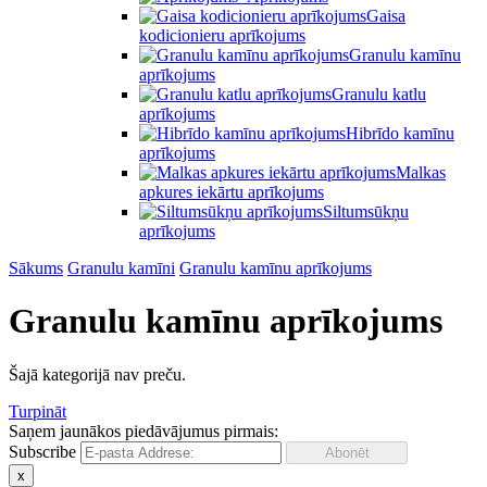
Gaisa
kodicionieru aprīkojums
Granulu kamīnu
aprīkojums
Granulu katlu
aprīkojums
Hibrīdo kamīnu
aprīkojums
Malkas
apkures iekārtu aprīkojums
Siltumsūkņu
aprīkojums
Sākums
Granulu kamīni
Granulu kamīnu aprīkojums
Granulu kamīnu aprīkojums
Šajā kategorijā nav preču.
Turpināt
Saņem jaunākos piedāvājumus pirmais:
Subscribe
x