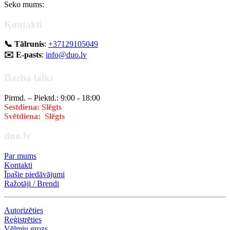
Seko mums:
Kontakti
📞 Tālrunis
:
+37129105049
✉️ E-pasts
:
info@duo.lv
Darba laiks
Pirmd. – Piektd.: 9:00 - 18:00
Sestdiena: Slēgts
Svētdiena: Slēgts
duo.lv
Par mums
Kontakti
Īpašie piedāvājumi
Ražotāji / Brendi
Autorizēties
Reģistrēties
Vēlmju grozs