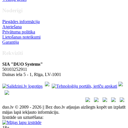
Noderīgi
Piegādes informācija
Atgriešana
Privātuma politika
Lietošanas noteikumi
Garantija
Rekvizīti
SIA "DUO Systems"
50103252911
Dainas iela 5 - 1, Rīga, LV-1001
duo.lv © 2009 - 2026 || Bez duo.lv atļaujas aizliegts kopēt un izplatīt
mājas lapā iekļauto informāciju.
Izstrāde un uzturēšana:
18+