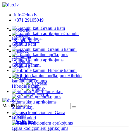
info@duo.lv
+371 29105049
Granulu katli
Noderīgi
Granulu
Akcijas
katlu aprīkojums
Kā iepirkties?
Granulu katli
BUJ
Granulu kamīni
Piegāde
Garantija
Granulu kamīnu aprīkojums
Atteikumi
Granulu kamīni
Kontakti
Hibrīdie kamīni
Hibrīdo
Latviešu
kamīnu aprīkojums
Latviešu
Hibrīdie kamīni
English
Siltumsūkņi
Русский
Siltumsūkņu aprīkojums
Meklēt
Siltumsūkņi
Gaisa
Profils
kondicionieri
Pieslēgties
Gaisa kodicionieru aprīkojums