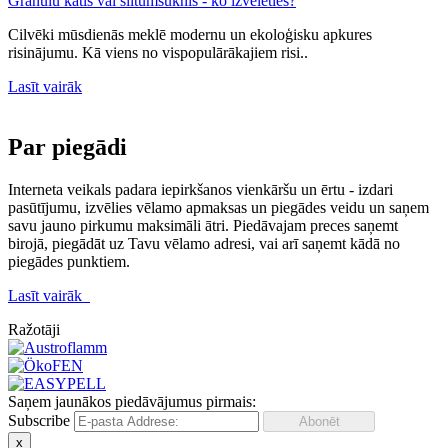
Granulu katls vai siltumsūknis - ko izvēlēties?
Cilvēki mūsdienās meklē modernu un ekoloģisku apkures
risinājumu. Kā viens no vispopulārākajiem risi..
Lasīt vairāk
Par piegādi
Interneta veikals padara iepirkšanos vienkāršu un ērtu - izdari
pasūtījumu, izvēlies vēlamo apmaksas un piegādes veidu un saņem
savu jauno pirkumu maksimāli ātri. Piedāvajam preces saņemt
birojā, piegādāt uz Tavu vēlamo adresi, vai arī saņemt kādā no
piegādes punktiem.
Lasīt vairāk
Ražotāji
Saņem jaunākos piedāvājumus pirmais:
Subscribe
x