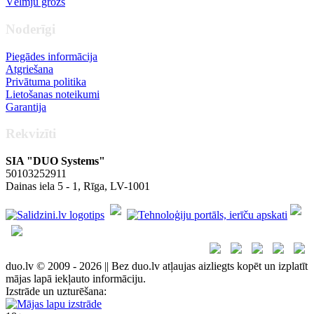
Vēlmju grozs
Noderīgi
Piegādes informācija
Atgriešana
Privātuma politika
Lietošanas noteikumi
Garantija
Rekvizīti
SIA "DUO Systems"
50103252911
Dainas iela 5 - 1, Rīga, LV-1001
duo.lv © 2009 - 2026 || Bez duo.lv atļaujas aizliegts kopēt un izplatīt
mājas lapā iekļauto informāciju.
Izstrāde un uzturēšana: