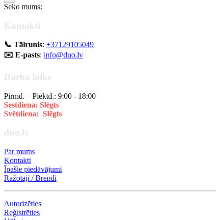
Seko mums:
Kontakti
📞 Tālrunis
:
+37129105049
✉️ E-pasts
:
info@duo.lv
Darba laiks
Pirmd. – Piektd.: 9:00 - 18:00
Sestdiena: Slēgts
Svētdiena: Slēgts
duo.lv
Par mums
Kontakti
Īpašie piedāvājumi
Ražotāji / Brendi
Autorizēties
Reģistrēties