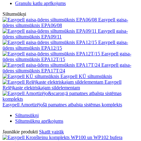
Granulu katlu aprīkojums
Siltumsūkņi
Easypell gaisa-
ūdens siltumsūknis EPA06/08
Easypell gaisa-
ūdens siltumsūknis EPA09/11
Easypell gaisa-
ūdens siltumsūknis EPA12/15
Easypell gaisa-
ūdens siltumsūknis EPA12T/15
Easypell gaisa-
ūdens siltumsūknis EPA17T/24
Easypell KŪ siltumsūknis
Easypell
Relējkaste elektriskajam sildelementam
Easypell Amortizējošā pamatnes atbalsta sistēmas komplekts
Siltumsūkņi
Siltumsūkņu aprīkojums
Jaunākie produkti
Skatīt vairāk