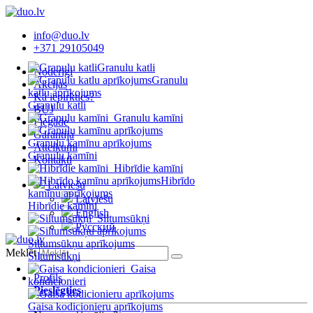
info@duo.lv
+371 29105049
Granulu katli
Noderīgi
Granulu
Akcijas
katlu aprīkojums
Kā iepirkties?
Granulu katli
BUJ
Granulu kamīni
Piegāde
Garantija
Granulu kamīnu aprīkojums
Atteikumi
Granulu kamīni
Kontakti
Hibrīdie kamīni
Hibrīdo
Latviešu
kamīnu aprīkojums
Latviešu
Hibrīdie kamīni
English
Siltumsūkņi
Русский
Siltumsūkņu aprīkojums
Meklēt
Siltumsūkņi
Gaisa
Profils
kondicionieri
Pieslēgties
Gaisa kodicionieru aprīkojums