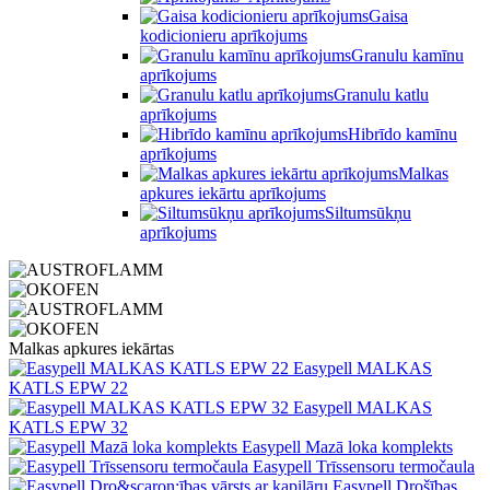
Gaisa
kodicionieru aprīkojums
Granulu kamīnu
aprīkojums
Granulu katlu
aprīkojums
Hibrīdo kamīnu
aprīkojums
Malkas
apkures iekārtu aprīkojums
Siltumsūkņu
aprīkojums
Malkas apkures iekārtas
Easypell MALKAS
KATLS EPW 22
Easypell MALKAS
KATLS EPW 32
Easypell Mazā loka komplekts
Easypell Trīssensoru termočaula
Easypell Drošības