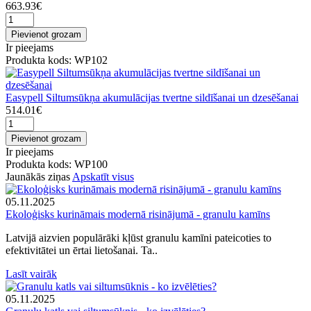
663.93€
Pievienot grozam
Ir pieejams
Produkta kods: WP102
Easypell Siltumsūkņa akumulācijas tvertne sildīšanai un dzesēšanai
514.01€
Pievienot grozam
Ir pieejams
Produkta kods: WP100
Jaunākās ziņas
Apskatīt visus
05.11.2025
Ekoloģisks kurināmais modernā risinājumā - granulu kamīns
Latvijā aizvien populārāki kļūst granulu kamīni pateicoties to
efektivitātei un ērtai lietošanai. Ta..
Lasīt vairāk
05.11.2025