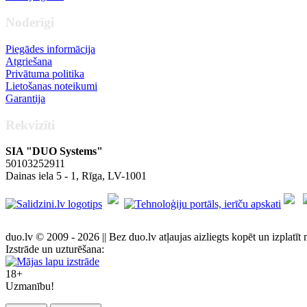
Noderīgi
Piegādes informācija
Atgriešana
Privātuma politika
Lietošanas noteikumi
Garantija
Rekvizīti
SIA "DUO Systems"
50103252911
Dainas iela 5 - 1, Rīga, LV-1001
duo.lv © 2009 - 2026 || Bez duo.lv atļaujas aizliegts kopēt un izplatīt 
Izstrāde un uzturēšana:
18+
Uzmanību!