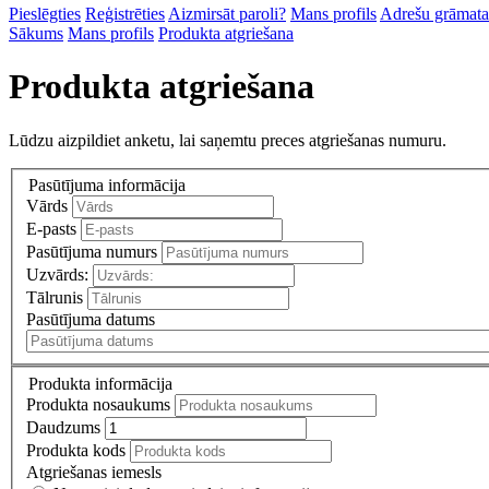
Pieslēgties
Reģistrēties
Aizmirsāt paroli?
Mans profils
Adrešu grāmata
Sākums
Mans profils
Produkta atgriešana
Produkta atgriešana
Lūdzu aizpildiet anketu, lai saņemtu preces atgriešanas numuru.
Pasūtījuma informācija
Vārds
E-pasts
Pasūtījuma numurs
Uzvārds:
Tālrunis
Pasūtījuma datums
Produkta informācija
Produkta nosaukums
Daudzums
Produkta kods
Atgriešanas iemesls