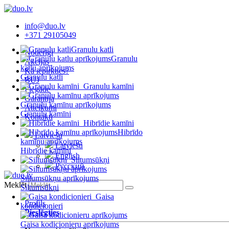
info@duo.lv
+371 29105049
Granulu katli
Noderīgi
Granulu
Akcijas
katlu aprīkojums
Kā iepirkties?
Granulu katli
BUJ
Granulu kamīni
Piegāde
Garantija
Granulu kamīnu aprīkojums
Atteikumi
Granulu kamīni
Kontakti
Hibrīdie kamīni
Hibrīdo
Latviešu
kamīnu aprīkojums
Latviešu
Hibrīdie kamīni
English
Siltumsūkņi
Русский
Siltumsūkņu aprīkojums
Meklēt
Siltumsūkņi
Gaisa
Profils
kondicionieri
Pieslēgties
Gaisa kodicionieru aprīkojums