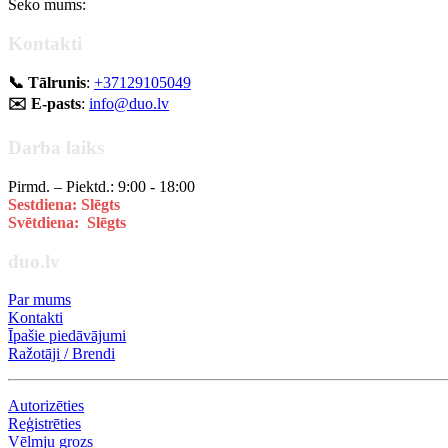
Seko mums:
Kontakti
📞 Tālrunis
:
+37129105049
✉️ E-pasts
:
info@duo.lv
Darba laiks
Pirmd. – Piektd.: 9:00 - 18:00
Sestdiena: Slēgts
Svētdiena: Slēgts
duo.lv
Par mums
Kontakti
Īpašie piedāvājumi
Ražotāji / Brendi
Autorizēties
Reģistrēties
Vēlmju grozs