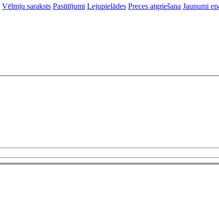
Vēlmju saraksts
Pasūtījumi
Lejupielādes
Preces atgriešana
Jaunumi ep