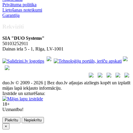
Privātuma politika
Lietošanas noteikumi
Garantija
Rekvizīti
SIA "DUO Systems"
50103252911
Dainas iela 5 - 1, Rīga, LV-1001
duo.lv © 2009 - 2026 || Bez duo.lv atļaujas aizliegts kopēt un izplatīt
mājas lapā iekļauto informāciju.
Izstrāde un uzturēšana:
18+
Uzmanību!
Piekrītu
Nepiekrītu
×