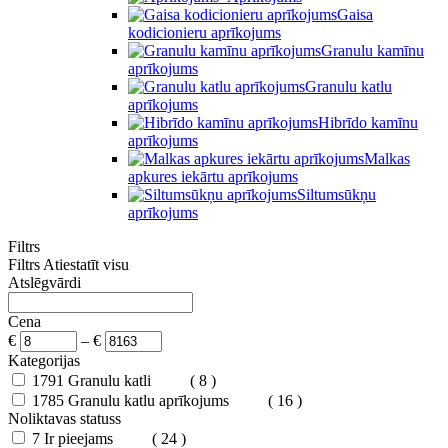
Gaisa
kodicionieru aprīkojums
Granulu kamīnu
aprīkojums
Granulu katlu
aprīkojums
Hibrīdo kamīnu
aprīkojums
Malkas
apkures iekārtu aprīkojums
Siltumsūkņu
aprīkojums
Filtrs
Filtrs
Atiestatīt visu
Atslēgvārdi
Cena
€
–
€
Kategorijas
1791
Granulu katli
( 8 )
1785
Granulu katlu aprīkojums
( 16 )
Noliktavas statuss
7
Ir pieejams
( 24 )