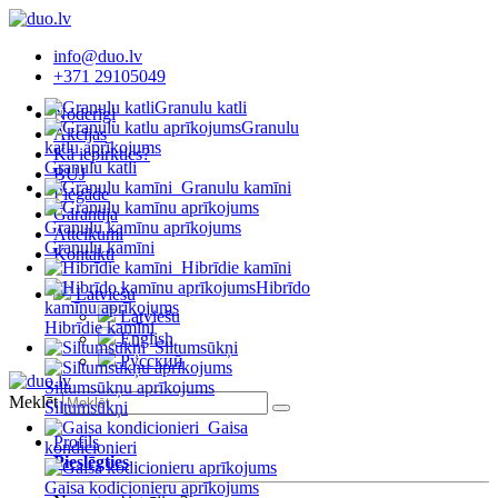
info@duo.lv
+371 29105049
Granulu katli
Noderīgi
Granulu
Akcijas
katlu aprīkojums
Kā iepirkties?
Granulu katli
BUJ
Granulu kamīni
Piegāde
Garantija
Granulu kamīnu aprīkojums
Atteikumi
Granulu kamīni
Kontakti
Hibrīdie kamīni
Hibrīdo
Latviešu
kamīnu aprīkojums
Latviešu
Hibrīdie kamīni
English
Siltumsūkņi
Русский
Siltumsūkņu aprīkojums
Meklēt
Siltumsūkņi
Gaisa
Profils
kondicionieri
Pieslēgties
Gaisa kodicionieru aprīkojums