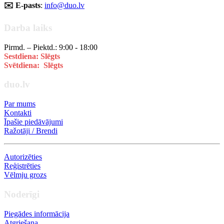
✉️ E-pasts
:
info@duo.lv
Darba laiks
Pirmd. – Piektd.: 9:00 - 18:00
Sestdiena: Slēgts
Svētdiena: Slēgts
duo.lv
Par mums
Kontakti
Īpašie piedāvājumi
Ražotāji / Brendi
Autorizēties
Reģistrēties
Vēlmju grozs
Noderīgi
Piegādes informācija
Atgriešana