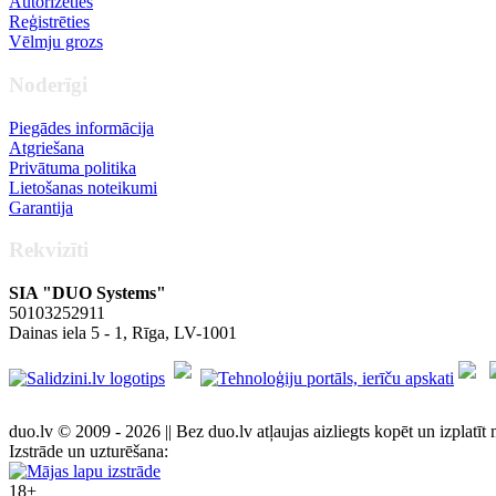
Autorizēties
Reģistrēties
Vēlmju grozs
Noderīgi
Piegādes informācija
Atgriešana
Privātuma politika
Lietošanas noteikumi
Garantija
Rekvizīti
SIA "DUO Systems"
50103252911
Dainas iela 5 - 1, Rīga, LV-1001
duo.lv © 2009 - 2026 || Bez duo.lv atļaujas aizliegts kopēt un izplatīt 
Izstrāde un uzturēšana:
18+