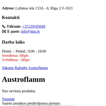
Adrese:
Lubānas iela 133A - 6, Rīga, LV-1021
Kontakti
📞 Tālrunis
:
+37129105049
✉️ E-pasts
:
info@duo.lv
Darba laiks
Pirmd. – Piektd.: 9:00 - 18:00
Sestdiena: Slēgts
Svētdiena: Slēgts
Sākums
Ražotājs
Austroflamm
Austroflamm
Nav neviena produkta.
Turpināt
Saņem jaunākos piedāvājumus pirmais: