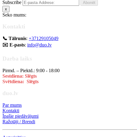
Subscribe
x
Seko mums:
Kontakti
📞 Tālrunis
:
+37129105049
✉️ E-pasts
:
info@duo.lv
Darba laiks
Pirmd. – Piektd.: 9:00 - 18:00
Sestdiena: Slēgts
Svētdiena: Slēgts
duo.lv
Par mums
Kontakti
Īpašie piedāvājumi
Ražotāji / Brendi