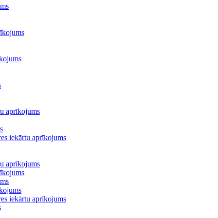
ums
rīkojums
īkojums
s
ru aprīkojums
s
es iekārtu aprīkojums
ru aprīkojums
rīkojums
ums
īkojums
es iekārtu aprīkojums
s