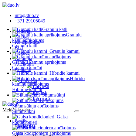
info@duo.lv
+371 29105049
Granulu katli
Noderīgi
Granulu
Akcijas
katlu aprīkojums
Kā iepirkties?
Granulu katli
BUJ
Granulu kamīni
Piegāde
Garantija
Granulu kamīnu aprīkojums
Atteikumi
Granulu kamīni
Kontakti
Hibrīdie kamīni
Hibrīdo
Latviešu
kamīnu aprīkojums
Latviešu
Hibrīdie kamīni
English
Siltumsūkņi
Русский
Siltumsūkņu aprīkojums
Meklēt
Siltumsūkņi
Gaisa
Profils
kondicionieri
Pieslēgties
Gaisa kodicionieru aprīkojums