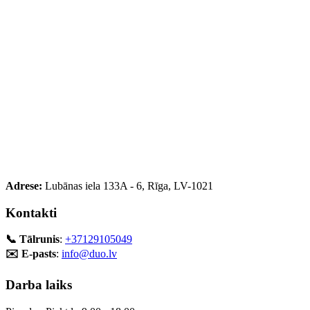
Adrese:
Lubānas iela 133A - 6, Rīga, LV-1021
Kontakti
📞 Tālrunis
:
+37129105049
✉️ E-pasts
:
info@duo.lv
Darba laiks