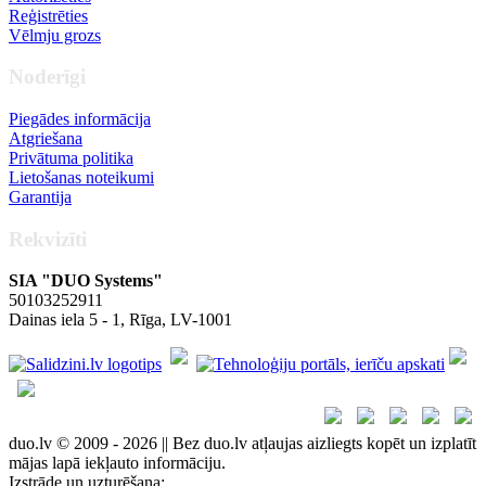
Reģistrēties
Vēlmju grozs
Noderīgi
Piegādes informācija
Atgriešana
Privātuma politika
Lietošanas noteikumi
Garantija
Rekvizīti
SIA "DUO Systems"
50103252911
Dainas iela 5 - 1, Rīga, LV-1001
duo.lv © 2009 - 2026 || Bez duo.lv atļaujas aizliegts kopēt un izplatīt
mājas lapā iekļauto informāciju.
Izstrāde un uzturēšana: