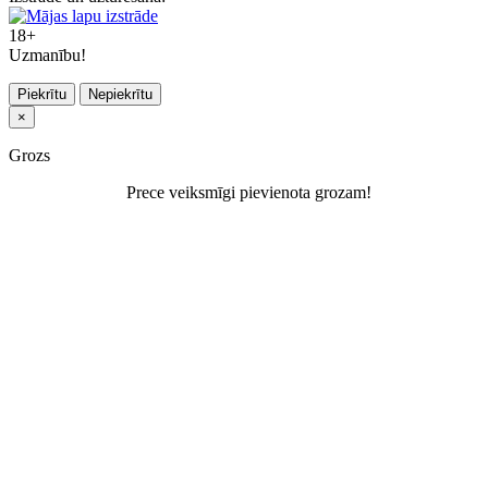
18+
Uzmanību!
Piekrītu
Nepiekrītu
×
Grozs
Prece veiksmīgi pievienota grozam!