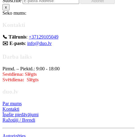
Subscribe
x
Seko mums:
Kontakti
📞 Tālrunis
:
+37129105049
✉️ E-pasts
:
info@duo.lv
Darba laiks
Pirmd. – Piektd.: 9:00 - 18:00
Sestdiena: Slēgts
Svētdiena: Slēgts
duo.lv
Par mums
Kontakti
Īpašie piedāvājumi
Ražotāji / Brendi
Autorizēties