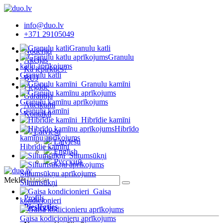
info@duo.lv
+371 29105049
Granulu katli
Noderīgi
Granulu
Akcijas
katlu aprīkojums
Kā iepirkties?
Granulu katli
BUJ
Granulu kamīni
Piegāde
Garantija
Granulu kamīnu aprīkojums
Atteikumi
Granulu kamīni
Kontakti
Hibrīdie kamīni
Hibrīdo
Latviešu
kamīnu aprīkojums
Latviešu
Hibrīdie kamīni
English
Siltumsūkņi
Русский
Siltumsūkņu aprīkojums
Meklēt
Siltumsūkņi
Gaisa
Profils
kondicionieri
Pieslēgties
Gaisa kodicionieru aprīkojums