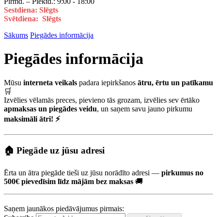
Pirmd. – Piektd.: 9:00 - 18:00
Sestdiena: Slēgts
Svētdiena: Slēgts
Sākums
Piegādes informācija
Piegādes informācija
Mūsu
interneta veikals
padara iepirkšanos
ātru, ērtu un patīkamu
🛒
Izvēlies vēlamās preces, pievieno tās grozam, izvēlies sev ērtāko
apmaksas un piegādes veidu
, un saņem savu jauno pirkumu
maksimāli ātri! ⚡
🏠
Piegāde uz jūsu adresi
Ērta un ātra piegāde tieši uz jūsu norādīto adresi —
pirkumus no
500€ pievedīsim līdz mājām bez maksas
🚚
Saņem jaunākos piedāvājumus pirmais: